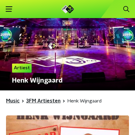
Artiest
Henk Wijngaard
Music
3FM Artiesten
Henk Wijngaard