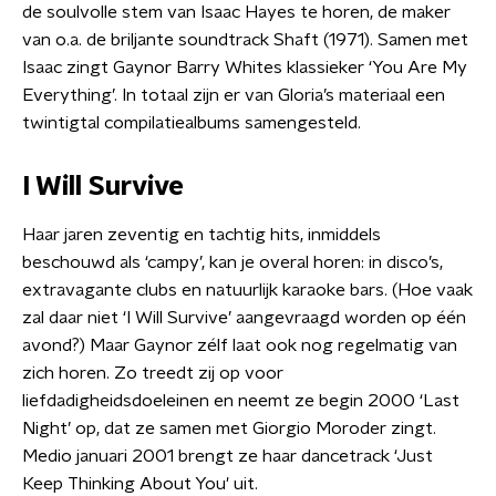
de soulvolle stem van Isaac Hayes te horen, de maker
van o.a. de briljante soundtrack Shaft (1971). Samen met
Isaac zingt Gaynor Barry Whites klassieker ‘You Are My
Everything’. In totaal zijn er van Gloria’s materiaal een
twintigtal compilatiealbums samengesteld.
I Will Survive
Haar jaren zeventig en tachtig hits, inmiddels
beschouwd als ‘campy’, kan je overal horen: in disco’s,
extravagante clubs en natuurlijk karaoke bars. (Hoe vaak
zal daar niet ‘I Will Survive’ aangevraagd worden op één
avond?) Maar Gaynor zélf laat ook nog regelmatig van
zich horen. Zo treedt zij op voor
liefdadigheidsdoeleinen en neemt ze begin 2000 ‘Last
Night’ op, dat ze samen met Giorgio Moroder zingt.
Medio januari 2001 brengt ze haar dancetrack ‘Just
Keep Thinking About You' uit.