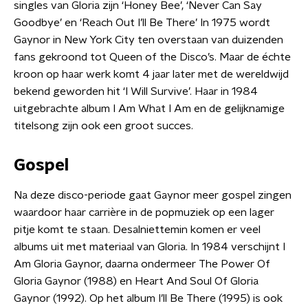
singles van Gloria zijn ‘Honey Bee’, ‘Never Can Say
Goodbye’ en ‘Reach Out I’ll Be There’ In 1975 wordt
Gaynor in New York City ten overstaan van duizenden
fans gekroond tot Queen of the Disco’s. Maar de échte
kroon op haar werk komt 4 jaar later met de wereldwijd
bekend geworden hit ‘I Will Survive’. Haar in 1984
uitgebrachte album I Am What I Am en de gelijknamige
titelsong zijn ook een groot succes.
Gospel
Na deze disco-periode gaat Gaynor meer gospel zingen
waardoor haar carrière in de popmuziek op een lager
pitje komt te staan. Desalniettemin komen er veel
albums uit met materiaal van Gloria. In 1984 verschijnt I
Am Gloria Gaynor, daarna ondermeer The Power Of
Gloria Gaynor (1988) en Heart And Soul Of Gloria
Gaynor (1992). Op het album I’ll Be There (1995) is ook