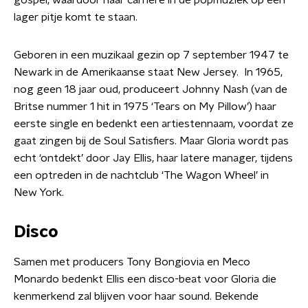
gospel, waardoor haar carrière in de popmuziek op een
lager pitje komt te staan.
Geboren in een muzikaal gezin op 7 september 1947 te
Newark in de Amerikaanse staat New Jersey. In 1965,
nog geen 18 jaar oud, produceert Johnny Nash (van de
Britse nummer 1 hit in 1975 ‘Tears on My Pillow’) haar
eerste single en bedenkt een artiestennaam, voordat ze
gaat zingen bij de Soul Satisfiers. Maar Gloria wordt pas
echt ‘ontdekt’ door Jay Ellis, haar latere manager, tijdens
een optreden in de nachtclub ‘The Wagon Wheel’ in
New York.
Disco
Samen met producers Tony Bongiovia en Meco
Monardo bedenkt Ellis een disco-beat voor Gloria die
kenmerkend zal blijven voor haar sound. Bekende