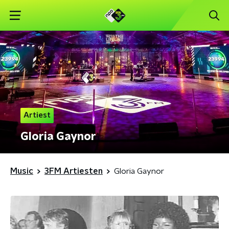
Artiest
Gloria Gaynor
Music
3FM Artiesten
Gloria Gaynor