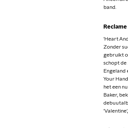
band.
Reclame
'Heart And
Zonder su
gebruikt o
schopt de 
Engeland e
Your Hand
het een n
Baker, bek
debuutalbu
'Valentine'