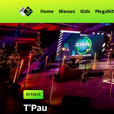
Home
Nieuws
Gids
Megahit
Artiest
T'Pau