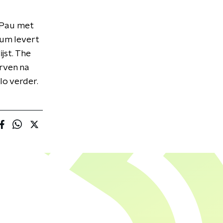
'Pau met
bum levert
jst. The
erven na
lo verder.