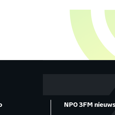
o
NPO 3FM nieuws