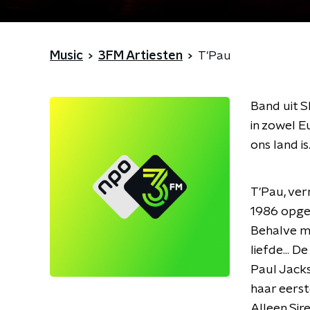
Music
3FM Artiesten
T'Pau
Band uit S
in zowel E
ons land is
T'Pau, ver
1986 opger
Behalve mu
liefde... 
Paul Jack
haar eerst
Alleen Sir