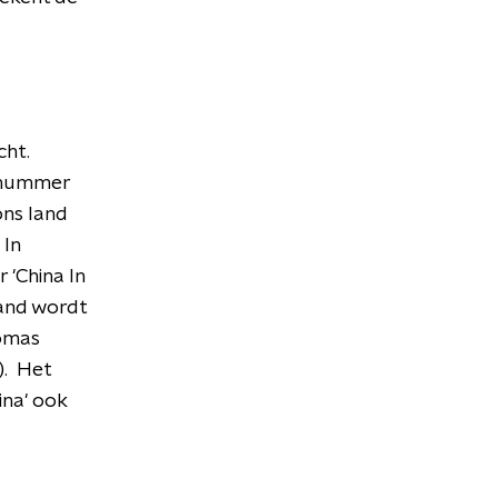
cht.
t nummer
ons land
 In
 'China In
land wordt
homas
). Het
ina' ook