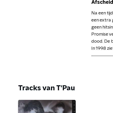
Afschei
Na een ti
een extra 
geen hitsi
Promise ve
dood. De b
In 1998 zie
Tracks van T'Pau