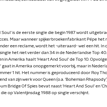
 Soul' is de eerste single die begin 1987 wordt uitgebra
cces. Maar wanneer spijkerbroekenfabrikant Pépe he
nder een reclame, wordt het -uiteraard- wel een hit. In 
single het niet verder dan 34 in de Nederlandse Top 40.
n in Amerika haalt 'Heart And Soul' de Top 10. Opvolger
' gaat in Amerika onopgemerkt voorbij, maar in Neder
ummer 1 hit. Het nummer is geproduceerd door Roy T
end van zijn werk voor Queen (o.a. 'Bohemian Rhapsody'
m Bridge Of Spies bevat naast 'Heart And Soul' en 'Ch
, die op Valentjinsdag 1988 op single verschijnt.