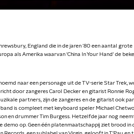
hrewsbury, England die in de jaren '80 een aantal grote 
uropa als Amerika waarvan 'China In Your Hand' de beke
.
noemd naar een personage uit de TV-serie Star Trek, wo
icht door zangeres Carol Decker en gitarist Ronnie Ro
zikale partners, zijn de zangeres en de gitarist ook par
De band is compleet met keyboard speler Michael Chetwo
son en drummer Tim Burgess. Hetzelfde jaar nog neem
e demo op. Geen één platenmaatschappij ziet brood in 
en Records, een sublabel van Virgin, gelooft in T'Pau en 