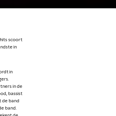
hits scoort
ndste in
rdt in
gers.
tners in de
od, bassist
t de band
de band.
tekent de