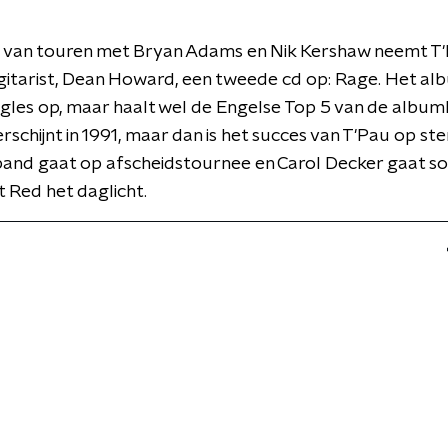
d
jd van touren met Bryan Adams en Nik Kershaw neemt T
gitarist, Dean Howard, een tweede cd op: Rage. Het al
ngles op, maar haalt wel de Engelse Top 5 van de albumli
rschijnt in 1991, maar dan is het succes van T'Pau op st
and gaat op afscheidstournee en Carol Decker gaat so
t Red het daglicht.