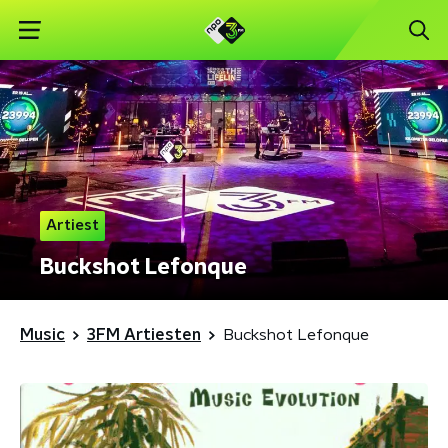
Artiest
Buckshot Lefonque
Music
3FM Artiesten
Buckshot Lefonque