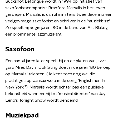
Buckshot Lefonque wordt in 1994 op initiatief van
saxofonist/componist Branford Marsalis in het leven
geroepen. Marsalis is dan al minstens twee decennia een
veelgevraagd saxofonist en schrijver in de 'muziekbizz'.
Zo speelt hij begin jaren '80 in de band van Art Blakey,
een prominente jazzmuzikant.
Saxofoon
Een aantal jaren later speelt hij op de platen van jazz-
guru Miles Davis. Ook Sting doet in de jaren ’80 beroep
op Marsalis’ talenten. (Je kent toch nog wel die
prachtige sopraansax-solo in de song 'Englishmen In
New York'?). Marsalis wordt echter pas een publieke
bekendheid wanneer hij tot 'musical director' van Jay
Leno’s Tonight Show wordt benoemd.
Muziekpad