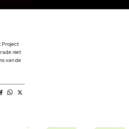
 Project
arade niet
ms van de