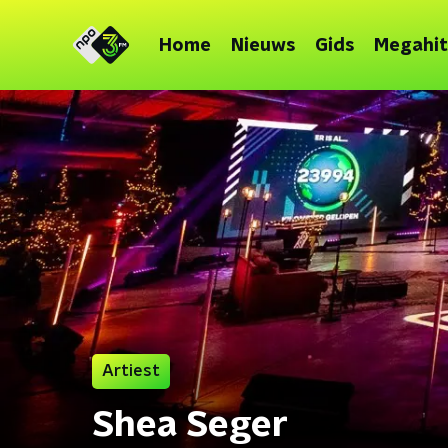
Home
Nieuws
Gids
Megahit
Artiest
Shea Seger