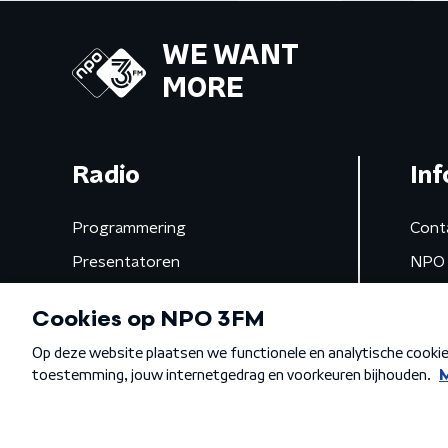
WE WANT
MORE
Radio
Inf
Programmering
Cont
Presentatoren
NPO 
Frequenties
App 
Gemist
Algemene voorwaarden
Privacybeleid