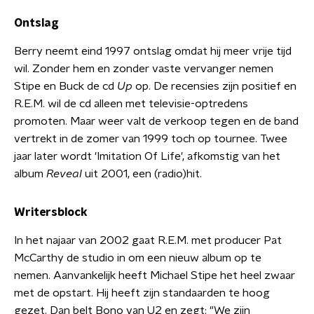
Ontslag
Berry neemt eind 1997 ontslag omdat hij meer vrije tijd
wil. Zonder hem en zonder vaste vervanger nemen
Stipe en Buck de cd
Up
op. De recensies zijn positief en
R.E.M. wil de cd alleen met televisie-optredens
promoten. Maar weer valt de verkoop tegen en de band
vertrekt in de zomer van 1999 toch op tournee. Twee
jaar later wordt 'Imitation Of Life', afkomstig van het
album
Reveal
uit 2001, een (radio)hit.
Writersblock
In het najaar van 2002 gaat R.E.M. met producer Pat
McCarthy de studio in om een nieuw album op te
nemen. Aanvankelijk heeft Michael Stipe het heel zwaar
met de opstart. Hij heeft zijn standaarden te hoog
gezet. Dan belt Bono van U2 en zegt: "We zijn