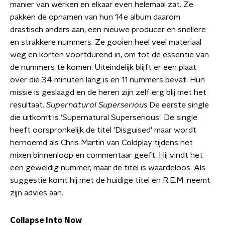
manier van werken en elkaar even helemaal zat. Ze
pakken de opnamen van hun 14e album daarom
drastisch anders aan, een nieuwe producer en snellere
en strakkere nummers. Ze gooien heel veel materiaal
weg en korten voortdurend in, om tot de essentie van
de nummers te komen. Uiteindelijk blijft er een plaat
over die 34 minuten lang is en 11 nummers bevat. Hun
missie is geslaagd en de heren zijn zelf erg blij met het
resultaat.
Supernatural Superserious
De eerste single
die uitkomt is 'Supernatural Superserious'. De single
heeft oorspronkelijk de titel 'Disguised' maar wordt
hernoemd als Chris Martin van Coldplay tijdens het
mixen binnenloop en commentaar geeft. Hij vindt het
een geweldig nummer, maar de titel is waardeloos. Als
suggestie komt hij met de huidige titel en R.E.M. neemt
zijn advies aan.
Collapse Into Now