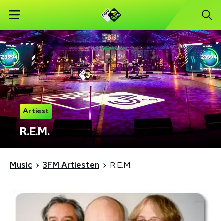
Artiest
R.E.M.
Music
3FM Artiesten
R.E.M.