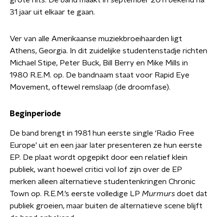
grote hits. De band maakt in september 2011 bekend na
31 jaar uit elkaar te gaan.
Ver van alle Amerikaanse muziekbroeihaarden ligt
Athens, Georgia. In dit zuidelijke studentenstadje richten
Michael Stipe, Peter Buck, Bill Berry en Mike Mills in
1980 R.E.M. op. De bandnaam staat voor Rapid Eye
Movement, oftewel remslaap (de droomfase).
Beginperiode
De band brengt in 1981 hun eerste single ‘Radio Free
Europe’ uit en een jaar later presenteren ze hun eerste
EP. De plaat wordt opgepikt door een relatief klein
publiek, want hoewel critici vol lof zijn over de EP
merken alleen alternatieve studentenkringen Chronic
Town op. R.E.M.’s eerste volledige LP
Murmurs
doet dat
publiek groeien, maar buiten de alternatieve scene blijft