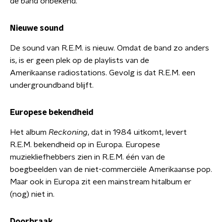
de band onbekend.
Nieuwe sound
De sound van R.E.M. is nieuw. Omdat de band zo anders
is, is er geen plek op de playlists van de
Amerikaanse radiostations. Gevolg is dat R.E.M. een
undergroundband blijft.
Europese bekendheid
Het album
Reckoning
, dat in 1984 uitkomt, levert
R.E.M. bekendheid op in Europa. Europese
muziekliefhebbers zien in R.E.M. één van de
boegbeelden van de niet-commerciële Amerikaanse pop.
Maar ook in Europa zit een mainstream hitalbum er
(nog) niet in.
Doorbraak