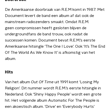
De Amerikaanse doorbraak van R.E.M komt in 1987. Met
Document levert de band een album af dat ook de
mainstream radiozenders smaakt. Omdat R.E.M.
geen compromissen heeft gesloten blijven de
undergroundfans de band trouw, ook nadat de
successen komen. Document bevat R.E.M.’s eerste
Amerikaanse hitsingle ‘The One I Love’. Ook ‘It’s The End
Of The World As We Know It’ is afkomstig van het
album.
Hits
Van het album
Out Of Time
uit 1991 komt ‘Losing My
Religion’. Dit nummer wordt R.E.M.’s eerste hitsingle in
Nederland. Ook ‘Shiny Happy People’ wordt een grote
hit. Het volgende album Automatic For The People is
een akoestisch album. ‘Drive’ en ‘Everybody Hurts’