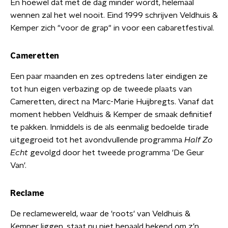
En hoewel dat met de dag minder wordt, helemaal
wennen zal het wel nooit. Eind 1999 schrijven Veldhuis &
Kemper zich "voor de grap" in voor een cabaretfestival.
Cameretten
Een paar maanden en zes optredens later eindigen ze
tot hun eigen verbazing op de tweede plaats van
Cameretten, direct na Marc-Marie Huijbregts. Vanaf dat
moment hebben Veldhuis & Kemper de smaak definitief
te pakken. Inmiddels is de als eenmalig bedoelde tirade
uitgegroeid tot het avondvullende programma
Half Zo
Echt
gevolgd door het tweede programma 'De Geur
Van'.
Reclame
De reclamewereld, waar de 'roots' van Veldhuis &
Kemper liggen, staat nu niet bepaald bekend om z’n