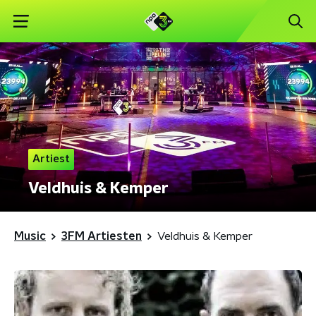
Artiest
Veldhuis & Kemper
Music
3FM Artiesten
Veldhuis & Kemper