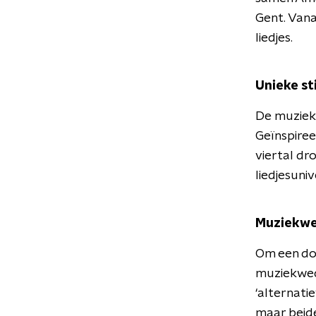
Gent. Vana
liedjes.
Unieke sti
De muziek 
Geïnspiree
viertal dr
liedjesuniv
Muziekwe
Om een do
muziekweds
‘alternati
maar beide