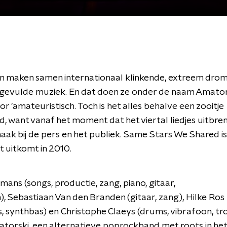
n maken samen internationaal klinkende, extreem drom
 gevulde muziek. En dat doen ze onder de naam Amator
or 'amateuristisch. Toch is het alles behalve een zooitje
, want vanaf het moment dat het viertal liedjes uitbren
maak bij de pers en het publiek. Same Stars We Shared is
 uitkomt in 2010.
mans (songs, productie, zang, piano, gitaar,
, Sebastiaan Van den Branden (gitaar, zang), Hilke Ros
, synthbas) en Christophe Claeys (drums, vibrafoon, tro
orski, een alternatieve poprockband met roots in het