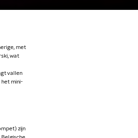
erige, met
ski, wat
gt vallen
 het mini-
mpet) zijn
 Belgische