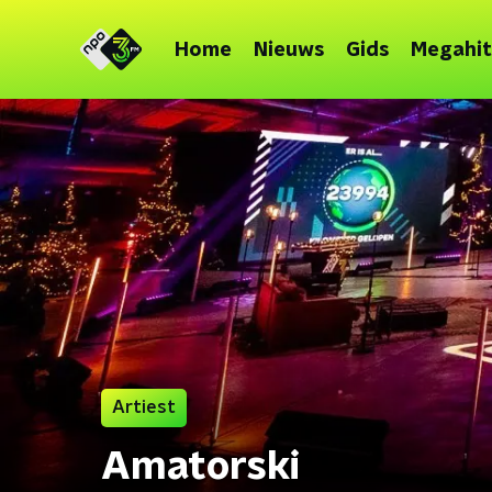
Home
Nieuws
Gids
Megahit
Artiest
Amatorski