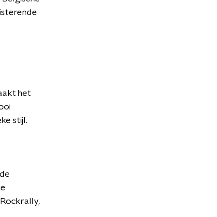
uisterende
aakt het
ooi
e stijl.
nde
ie
Rockrally,