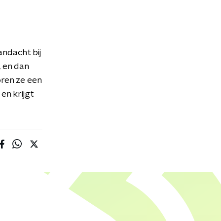
ndacht bij
, en dan
oren ze een
en krijgt