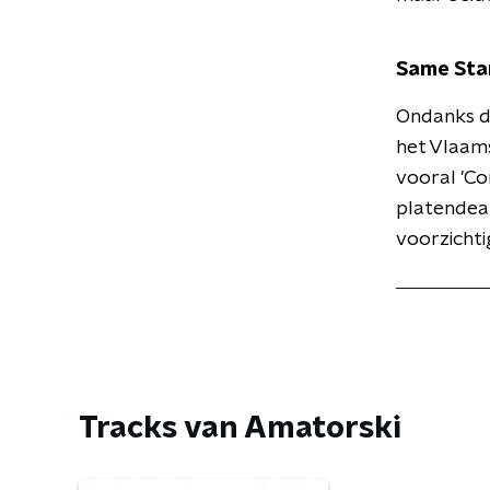
Same Sta
Ondanks d
het Vlaams
vooral 'Co
platendeal
voorzichti
Tracks van Amatorski