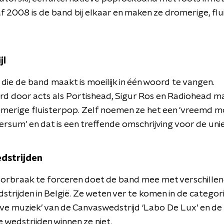
f 2008 is de band bij elkaar en maken ze dromerige, fl
jl
die de band maakt is moeilijk in één woord te vangen.
rd door acts als Portishead, Sigur Ros en Radiohead m
omerige fluisterpop. Zelf noemen ze het een 'vreemd m
ersum' en dat is een treffende omschrijving voor de uniek
dstrijden
orbraak te forceren doet de band mee met verschille
trijden in België. Ze weten ver te komen in de categor
eve muziek’ van de Canvaswedstrijd ‘Labo De Lux’ en de 
 wedstrijden winnen ze niet.