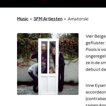
Music
3FM Artiesten
Amatorski
Vier Belge
gefluister
Pools is vo
ongeregeld
ze in de s
debuut dat
Inne Eyser
accordeon)
(contrabas
samen Amat