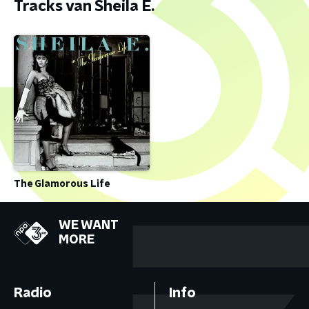
Tracks van Sheila E.
The Glamorous Life
WE WANT
MORE
Radio
Info