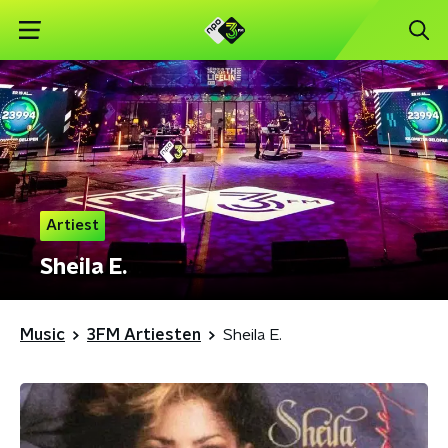
Artiest
Sheila E.
Music
3FM Artiesten
Sheila E.