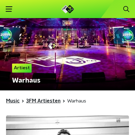
Artiest
Warhaus
Music
3FM Artiesten
Warhaus