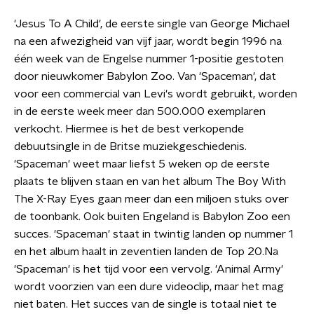
'Jesus To A Child', de eerste single van George Michael
na een afwezigheid van vijf jaar, wordt begin 1996 na
één week van de Engelse nummer 1-positie gestoten
door nieuwkomer Babylon Zoo. Van 'Spaceman', dat
voor een commercial van Levi's wordt gebruikt, worden
in de eerste week meer dan 500.000 exemplaren
verkocht. Hiermee is het de best verkopende
debuutsingle in de Britse muziekgeschiedenis.
'Spaceman' weet maar liefst 5 weken op de eerste
plaats te blijven staan en van het album The Boy With
The X-Ray Eyes gaan meer dan een miljoen stuks over
de toonbank. Ook buiten Engeland is Babylon Zoo een
succes. 'Spaceman' staat in twintig landen op nummer 1
en het album haalt in zeventien landen de Top 20.Na
'Spaceman' is het tijd voor een vervolg. 'Animal Army'
wordt voorzien van een dure videoclip, maar het mag
niet baten. Het succes van de single is totaal niet te