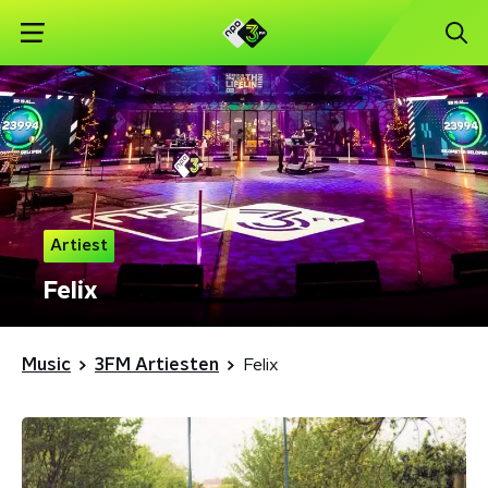
Artiest
Felix
Music
3FM Artiesten
Felix