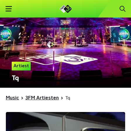
Artiest
Tq
Music
3FM Artiesten
Tq