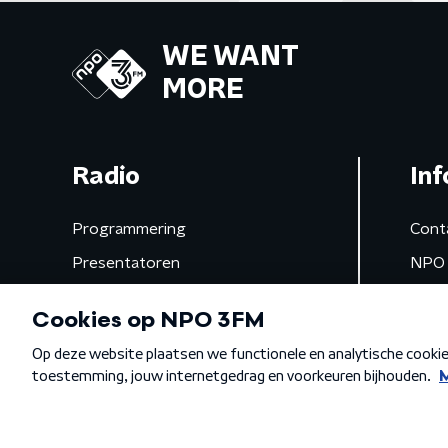
WE WANT
MORE
Radio
Inf
Programmering
Cont
Presentatoren
NPO 
Frequenties
App 
Gemist
Algemene voorwaarden
Privacybeleid