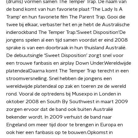
(drums) vormen samen The Temper Trap. De naam van
de band komt van hun favoriete plaat ‘The Lady Is A
Tramp’ en hun favoriete film The Parent Trap. Gooi die
twee bij elkaar, verbaster het en je hebt de Australische
indierockband The Temper Trap.'Sweet Disposition'De
jongens spelen al een tijd samen voordat er eind 2008
sprake is van een doorbraak in hun thuisland Australië.
De debuutsingle ‘Sweet Disposition’ zorgt snel voor
een trouwe fanbasis en airplay Down Under.Wereldwijde
platendealDaarna komt The Temper Trap terecht in een
stroomversnelling. Snel hebben de jongens een
wereldwijde platendeal op zak en toeren ze de wereld
rond. Vooral de optredens bij Musexpo in Londen in
oktober 2008 en South By Southwest in maart 2009
zorgen ervoor dat de band ook buiten Australië
bekender wordt. In 2009 verhuist de band naar
Engeland om meer tijd door te brengen in Europa en
ook hier een fanbasis op te bouwen.Opkomst in