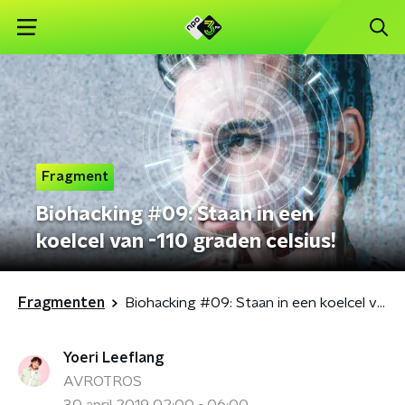
Fragment
Biohacking #09: Staan in een
koelcel van -110 graden celsius!
Fragmenten
Biohacking #09: Staan in een koelcel van -110 graden celsius!
Yoeri Leeflang
AVROTROS