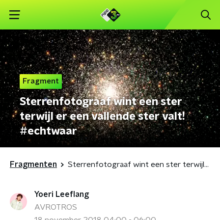
Fragment
Sterrenfotograaf wint een ster
terwijl er een vallende ster valt!
#echtwaar
Fragmenten
Sterrenfotograaf wint een ster terwijl er een vallende ster valt! #echtwaar
Yoeri Leeflang
AVROTROS