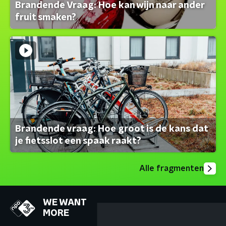
Brandende Vraag: Hoe kan wijn naar ander
fruit smaken?
Brandende vraag: Hoe groot is de kans dat
je fietsslot een spaak raakt?
Alle fragmenten
WE WANT
MORE