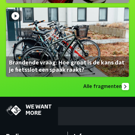
Brandende vraag: Hoe groot is de kans dat
je fietsslot een spaak raakt?
Alle fragmenten
WE WANT
MORE