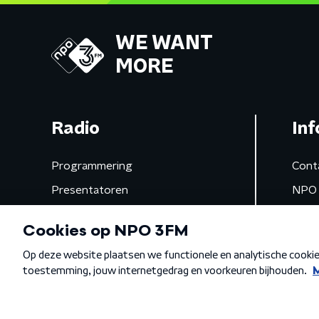
WE WANT
MORE
Radio
Inf
Programmering
Cont
Presentatoren
NPO 
Frequenties
App 
Gemist
Algemene voorwaarden
Privacybeleid