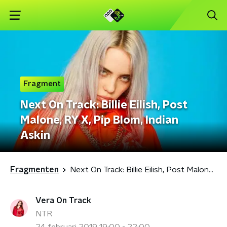
Fragment
Next On Track: Billie Eilish, Post
Malone, RY X, Pip Blom, Indian
Askin
Fragmenten
Next On Track: Billie Eilish, Post Malone, RY X, Pip Blom, Indian Askin
Vera On Track
NTR