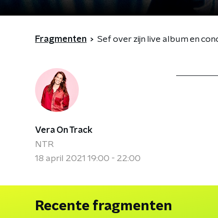
Fragmenten
Sef over zijn live album en con
Vera On Track
NTR
18 april 2021 19:00 - 22:00
Recente fragmenten