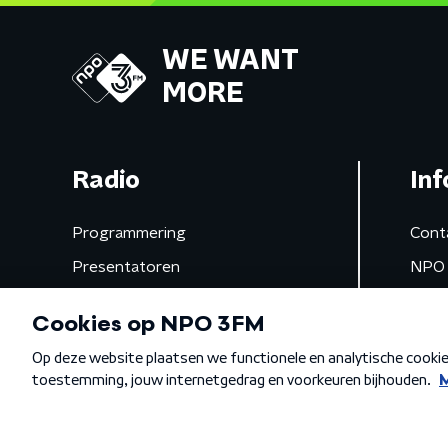
WE WANT
MORE
Radio
Inf
Programmering
Cont
Presentatoren
NPO 
Frequenties
App 
Gemist
Algemene voorwaarden
Privacybeleid