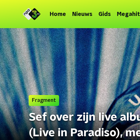
Home
Nieuws
Gids
Megahit
Fragment
Sef over zijn live al
(Live in Paradiso), 