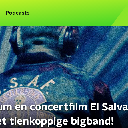
Podcasts
bum en concertfilm El Salv
met tienkoppige bigband!