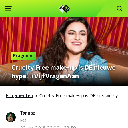
Fragment
Cruelty Free make-up is DE nieuwe
hype! #VijfVragenAan
Fragmenten
Cruelty Free make-up is DE nieuwe hype! #VijfVragenAan
Tannaz
EO