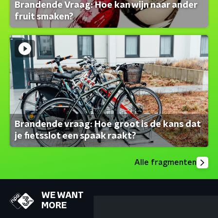
Brandende Vraag: Hoe kan wijn naar ander
fruit smaken?
Brandende vraag: Hoe groot is de kans dat
je fietsslot een spaak raakt?
Alle fragmenten
WE WANT
MORE