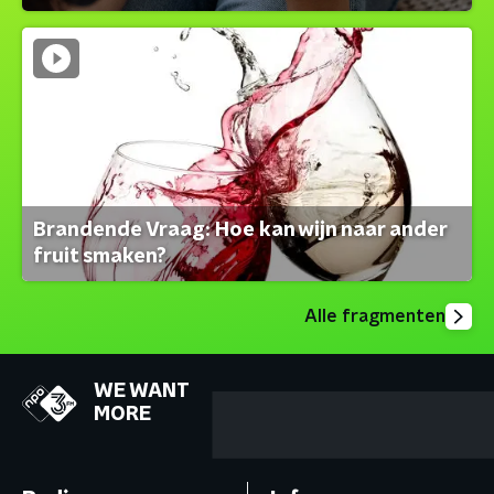
Brandende Vraag: Hoe kan wijn naar ander
fruit smaken?
Alle fragmenten
WE WANT
MORE