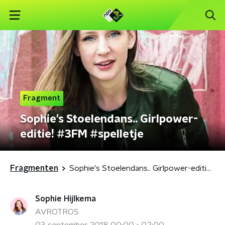
Fragment
Sophie's Stoelendans.. Girlpower-
editie! #3FM #spelletje
Fragmenten
Sophie's Stoelendans.. Girlpower-editie! #3FM #spelletje
Sophie Hijlkema
AVROTROS