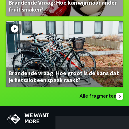
Brandende Vraag: Hoe kan wijn naar ander
fruit smaken?
Brandende vraag: Hoe groot is de kans dat
je fietsslot een spaak raakt?
Alle fragmenten
WE WANT
MORE