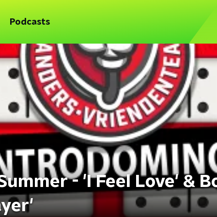
Podcasts
ummer - 'I Feel Love' & B
ayer'