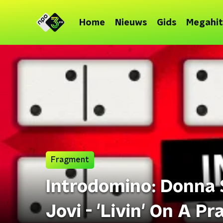
Home
Nieuws
Gids
Megahit
Fragment
Introdomino: Donna S
Jovi - 'Livin' On A Pr