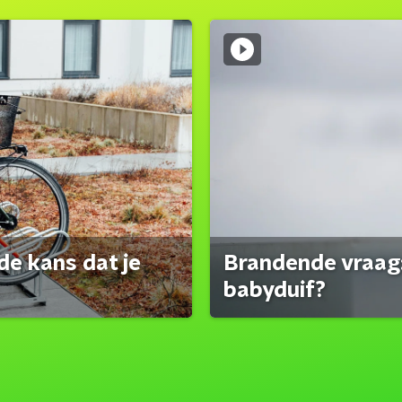
de kans dat je
Brandende vraag:
babyduif?