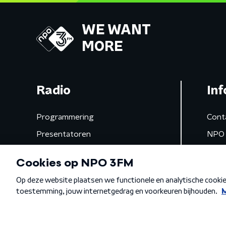
WE WANT
MORE
Radio
Inf
Programmering
Cont
Presentatoren
NPO 
Frequenties
App 
Gemist
Algemene voorwaarden
Privacybeleid