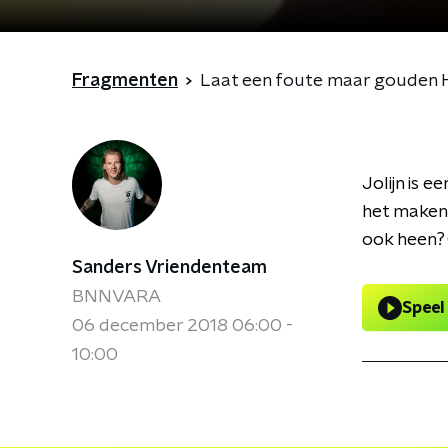
Fragmenten
Laat een foute maar gouden 
Jolijn is 
het maken 
ook heen?
Sanders Vriendenteam
BNNVARA
Speel
06 december 2018 06:00 -
10:00