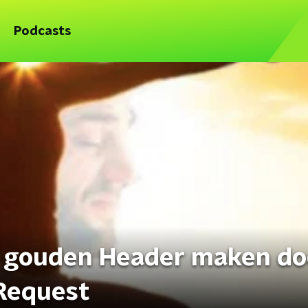
Podcasts
r gouden Header maken do
sRequest