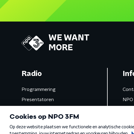
WE WANT
MORE
Radio
Inf
Programmering
Cont
Presentatoren
NPO 
Frequenties
App 
Gemist