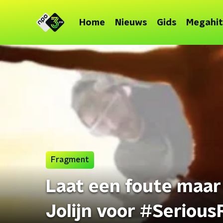
Home
Nieuws
Gids
Megahit
Fragment
Laat een foute maa
Jolijn voor #Seriou