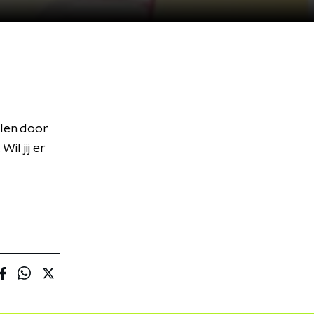
alen door
il jij er