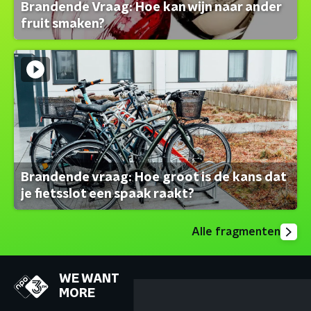
Brandende Vraag: Hoe kan wijn naar ander
fruit smaken?
Brandende vraag: Hoe groot is de kans dat
je fietsslot een spaak raakt?
Alle fragmenten
WE WANT
MORE