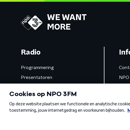
WE WANT
MORE
Radio
Inf
Programmering
Cont
Presentatoren
NPO 
Frequenties
App 
Gemist
Algemene voorwaarden
Privacybeleid