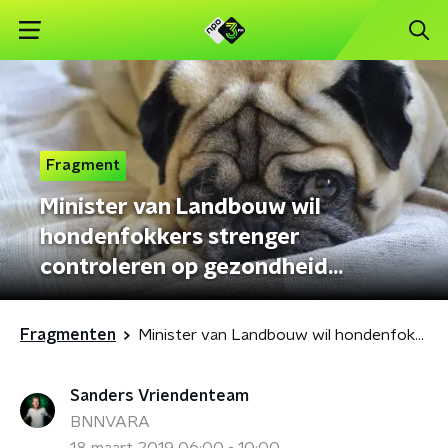
Fragment
Minister van Landbouw wil
hondenfokkers strenger
controleren op gezondheid
(mops)hondjes
Fragmenten
Minister van Landbouw wil hondenfokkers strenger controleren op gezondheid (mops)hondjes
Sanders Vriendenteam
BNNVARA