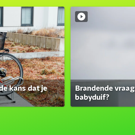
de kans dat je
Brandende vraag:
babyduif?