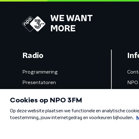
WE WANT
MORE
Radio
Inf
Programmering
Cont
Presentatoren
NPO 
Frequenties
App 
Gemist
Algemene voorwaarden
Privacybeleid