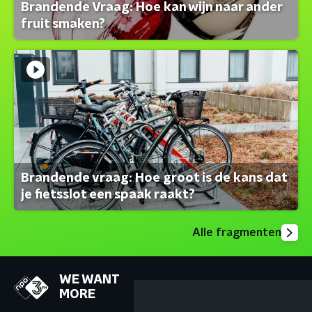
Brandende Vraag: Hoe kan wijn naar ander
fruit smaken?
Brandende vraag: Hoe groot is de kans dat
je fietsslot een spaak raakt?
Alle fragmenten
WE WANT
MORE