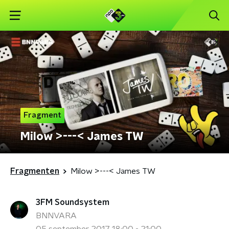
Fragment
Milow >---< James TW
Fragmenten
Milow >---< James TW
3FM Soundsystem
BNNVARA