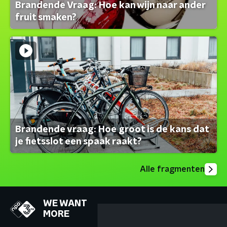
Brandende Vraag: Hoe kan wijn naar ander
fruit smaken?
Brandende vraag: Hoe groot is de kans dat
je fietsslot een spaak raakt?
Alle fragmenten
WE WANT
MORE