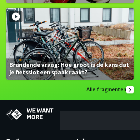
Brandende vraag: Hoe groot is de kans dat
je fietsslot een spaak raakt?
Alle fragmenten
WE WANT
MORE