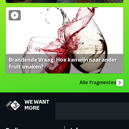
Brandende Vraag: Hoe kan wijn naar ander
fruit smaken?
Alle fragmenten
WE WANT
MORE