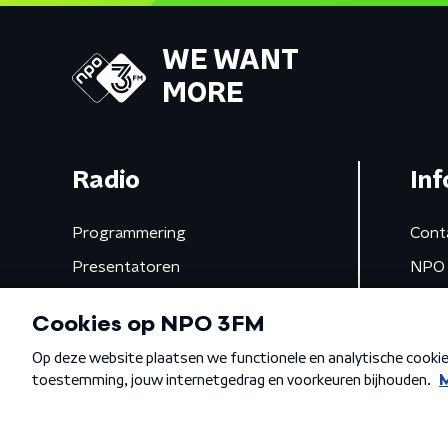
WE WANT
MORE
Radio
Inf
Programmering
Cont
Presentatoren
NPO 
Frequenties
App 
Gemist
Algemene voorwaarden
Privacybeleid