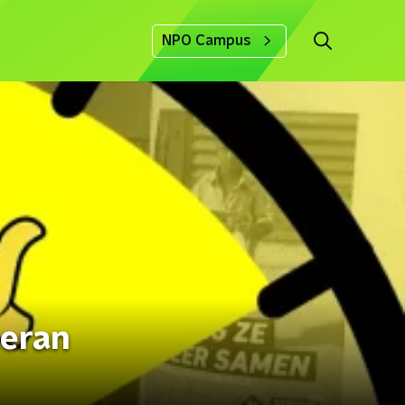
NPO Campus
eeran