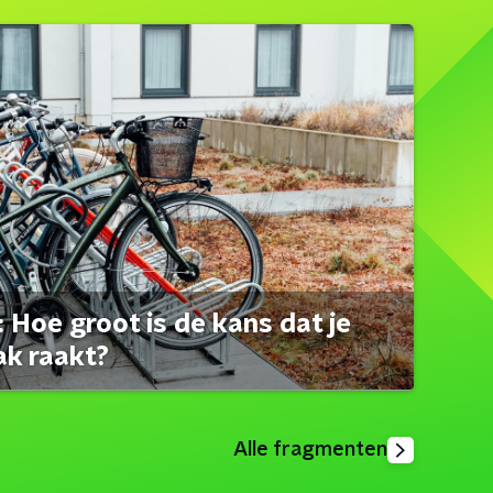
 Hoe groot is de kans dat je
ak raakt?
Alle fragmenten