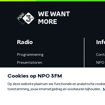
WE WANT
MORE
Radio
Inf
Programmering
Cont
Presentatoren
NPO 
Frequenties
App 
Gemist
Algemene voorwaarden
Privacybeleid