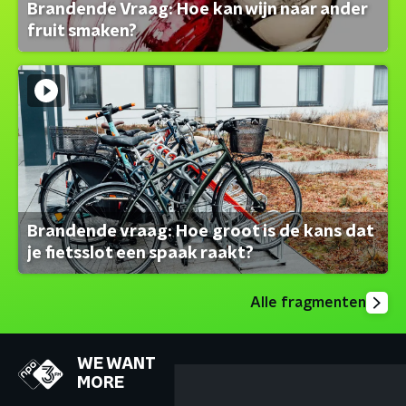
Brandende Vraag: Hoe kan wijn naar ander
fruit smaken?
Brandende vraag: Hoe groot is de kans dat
je fietsslot een spaak raakt?
Alle fragmenten
WE WANT
MORE