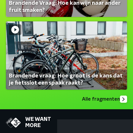
Brandende Vraag: Hoe kan wijn naar ander
fruit smaken?
Brandende vraag: Hoe groot is de kans dat
je fietsslot een spaak raakt?
Alle fragmenten
WE WANT
MORE