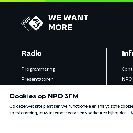
WE WANT
MORE
Radio
Inf
Programmering
Cont
Presentatoren
NPO 
Frequenties
App 
Gemist
Algemene voorwaarden
Privacybeleid