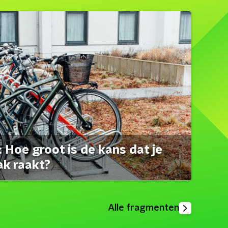
 Hoe groot is de kans dat je
ak raakt?
Alle fragmenten