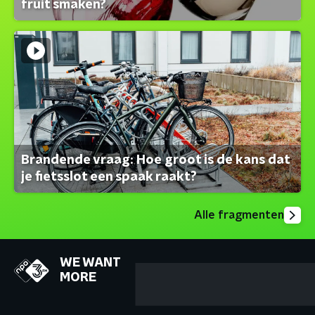
fruit smaken?
Brandende vraag: Hoe groot is de kans dat
je fietsslot een spaak raakt?
Alle fragmenten
WE WANT
MORE