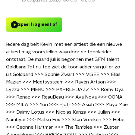
13 augustus 2020 00:00 - 02:00
Speel fragment af
Iedere dag belt Kevin met een artiest die een nieuwe
artiest mag voorstellen waardoor de toonladder
ontstaat. De maand juli is begonnen met 3FM talent
Goldband.Tot nu toe ziet de toonladder van juli er zo
uit:Goldband >>> Sophie Zwart >>> VISEE >>> Elias
Mazian >>> Meetsysteem >>> Raven Artson >>>
Lyzza >>> MERU >>> PXPRLE JAZZ >>> Romy Dya
>>> Renae >>> ReauBeau >>> Ava Nova >>> OONA
>>> MILA >>> Yori >>> Pjotr >>> Asiah >>> Maya Mae
>>> Daimy Lotus >>> Nicolas Kanza >>> Julian >>>
Nambyar >>> Matsu Fox >>> Stan Vreeken >>> Hebe
>>> Geonne Hartman >>> The Tambles >>> Zuster
Zonnebloem >>> BRICKED OUT >>> VoidFare >>>