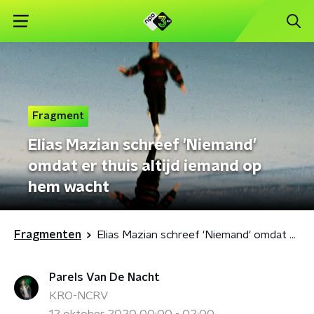
Fragment
Elias Mazian schreef 'Niemand'
omdat er thuis altijd iemand op
hem wacht
Fragmenten
Elias Mazian schreef 'Niemand' omdat er thuis altijd iemand op hem wacht
Parels Van De Nacht
KRO-NCRV