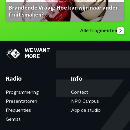
Brandende Vraag: Hoe kan wijn naar ander
fruit smaken?
Alle fragmenten
WE WANT
MORE
Radio
Info
Programmering
Contact
Presentatoren
NPO Campus
Frequenties
App de studio
Gemist