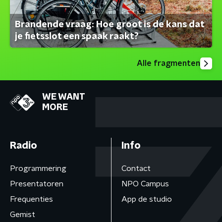
Brandende vraag: Hoe groot is de kans dat
je fietsslot een spaak raakt?
Alle fragmenten
WE WANT
MORE
Radio
Info
Programmering
Contact
Presentatoren
NPO Campus
Frequenties
App de studio
Gemist