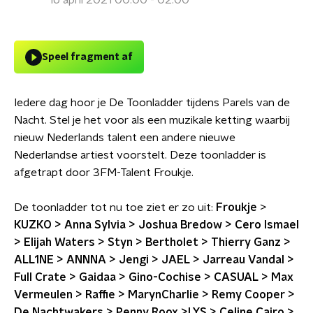
16 april 2021 00:00 - 02:00
Speel fragment af
Iedere dag hoor je De Toonladder tijdens Parels van de
Nacht. Stel je het voor als een muzikale ketting waarbij
nieuw Nederlands talent een andere nieuwe
Nederlandse artiest voorstelt. Deze toonladder is
afgetrapt door 3FM-Talent Froukje.
De toonladder tot nu toe ziet er zo uit:
Froukje
>
KUZKO > Anna Sylvia > Joshua Bredow > Cero Ismael
> Elijah Waters > Styn > Bertholet > Thierry Ganz >
ALL1NE > ANNNA > Jengi > JAEL > Jarreau Vandal >
Full Crate > Gaidaa > Gino-Cochise > CASUAL > Max
Vermeulen > Raffie > MarynCharlie > Remy Cooper >
De Nachtwakers > Penny Roox >LYS > Celine Cairo >