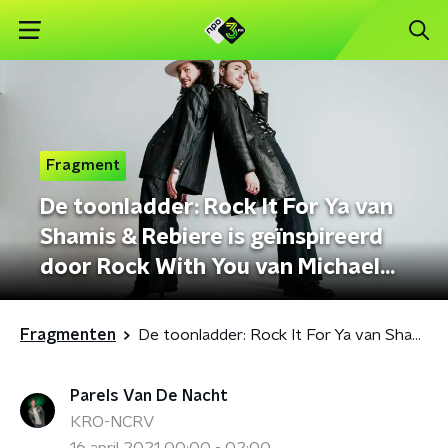
Fragment
De toonladder: Rock It For Ya van
Shamis & Rebiere is geïnspireerd
door Rock With You van Michael
Jackson
Fragmenten
De toonladder: Rock It For Ya van Shamis & Rebiere is geïnspireerd door Rock With You van Michael Jackson
Parels Van De Nacht
KRO-NCRV