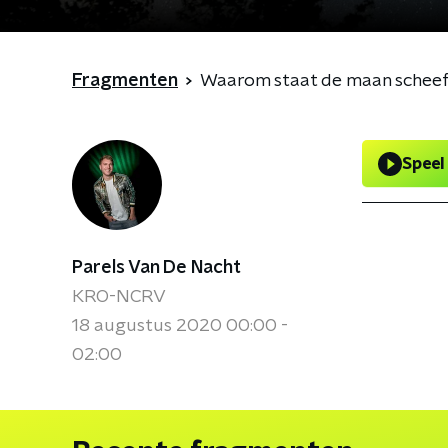
Fragmenten
Waarom staat de maan schee
Speel
Parels Van De Nacht
KRO-NCRV
18 augustus 2020 00:00 -
02:00