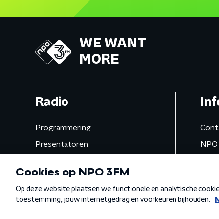
WE WANT
MORE
Radio
Inf
Programmering
Cont
Presentatoren
NPO 
Frequenties
App 
Gemist
Algemene voorwaarden
Privacybeleid