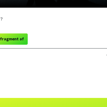
f?
 fragment af