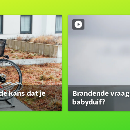
de kans dat je
Brandende vraag:
babyduif?