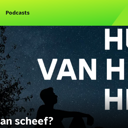
Podcasts
an scheef?