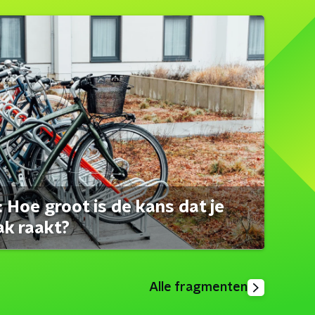
 Hoe groot is de kans dat je
ak raakt?
Alle fragmenten