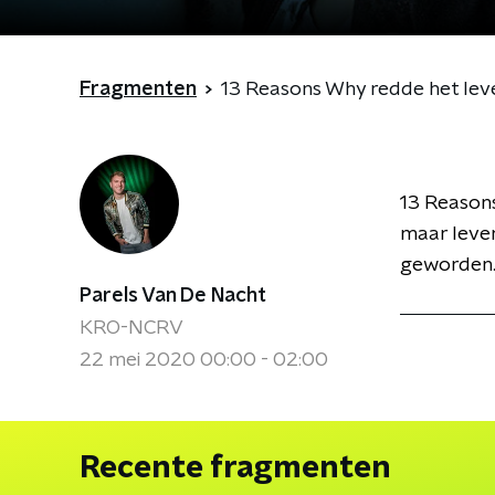
Fragmenten
13 Reasons Why redde het le
13 Reasons
maar leven
geworden. 
Parels Van De Nacht
KRO-NCRV
22 mei 2020 00:00 - 02:00
Recente fragmenten