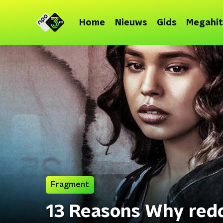
Home
Nieuws
Gids
Megahit
Fragment
13 Reasons Why red