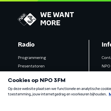
WE WANT
MORE
Radio
Inf
Programmering
Cont
Presentatoren
NPO 
Frequenties
App 
Gemist
Algemene voorwaarden
Privacybeleid