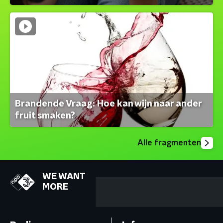
Brandende Vraag: Hoe kan wijn naar ander
fruit smaken?
Alle fragmenten
WE WANT
MORE