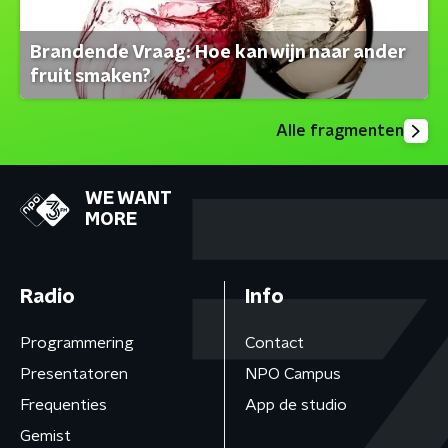
Brandende Vraag: Hoe kan wijn naar ander
fruit smaken?
Alle fragmenten
WE WANT
MORE
Radio
Info
Programmering
Contact
Presentatoren
NPO Campus
Frequenties
App de studio
Gemist